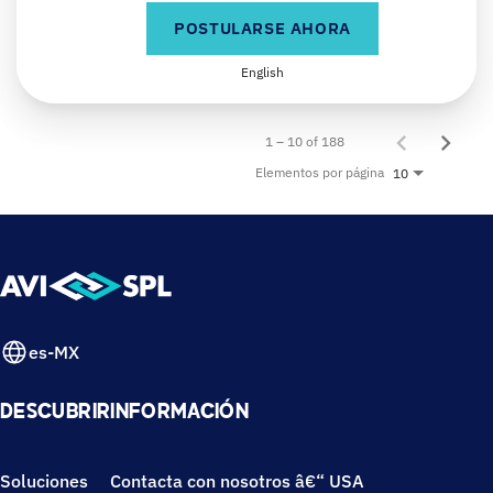
POSTULARSE AHORA
English
1 – 10 of 188
Elementos por página
10
es-MX
DESCUBRIR
INFORMACIÓN
Soluciones
Contacta con nosotros â€“ USA