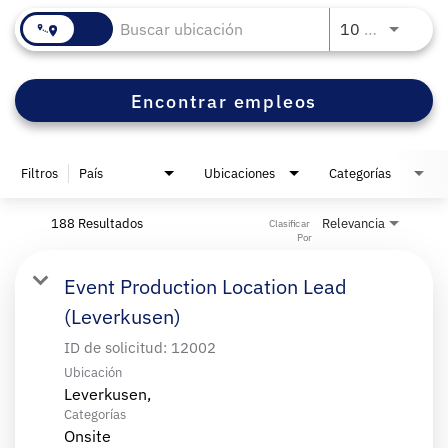
JOBS.D
10 KM
Encontrar empleos
Filtros
País
Ubicaciones
Categorías
188 Resultados
Relevancia
Clasificar 
Por
Event Production Location Lead
(Leverkusen)
ID de solicitud:
12002
Ubicación
Categorías
Onsite